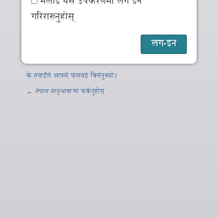
मलाई यस उपकरणमा लग इन
गरिराख्नुहोस्
के तपाइँले आफ्नो पासवर्ड बिर्सनुभयो?
←
नेपाल मातृभाषा
मा फर्कनुहोस्