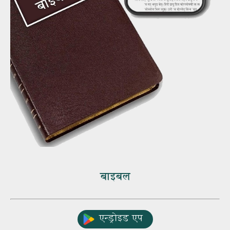
बाइबल
एन्ड्रोइड एप