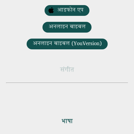
आइफोन एप
अनलाइन बाइबल
अनलाइन बाइबल (YouVersion)
संगीत
भाषा