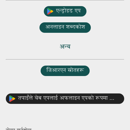
एन्ड्रोइड एप
अनलाइन शब्दकोश
अन्य
जिआरएन स्रोतहरू
तपाइँले वेब एपलाई अफलाइन एपको रूपमा कसरी प्रयोग गर्ने?