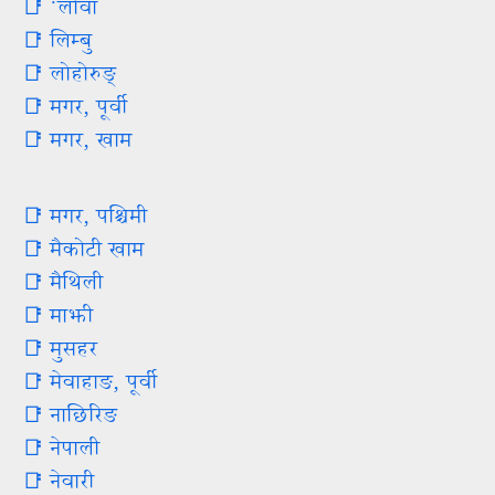
📑 ॱलोवा
📑 लिम्बु
📑 लोहोरुङ्‌
📑 मगर, पूर्वी
📑 मगर, खाम
📑 मगर, पश्चिमी
📑 मैकोटी खाम
📑 मैथिली
📑 माझी
📑 मुसहर
📑 मेवाहाङ, पूर्वी
📑 नाछिरिङ
📑 नेपाली
📑 नेवारी