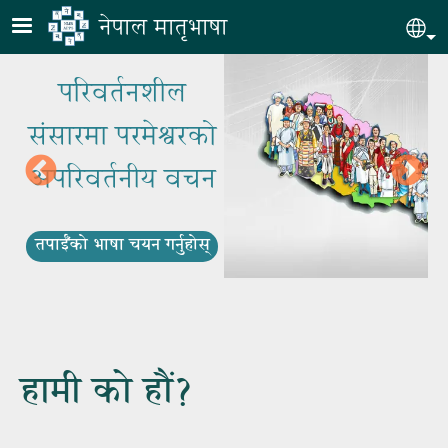
Skip to main content
नेपाल मातृभाषा
Sel
परिवर्तनशील
संसारमा परमेश्वरको
अपरिवर्तनीय वचन
तपाईँको भाषा चयन गर्नुहोस्
हामी को हौं?