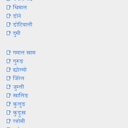
📑 धिमाल
📑 डोने
📑 डोटियाली
📑 दुमी
📑 गमाल खाम
📑 गुरुङ
📑 ह्योल्मो
📑 जिरेल
📑 जुम्‍ली
📑 खालिङ
📑 कुलुङ
📑 कुड़ुख़
📑 ल्होमी