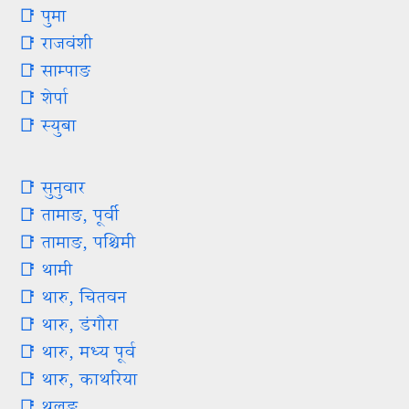
📑 पुमा
📑 राजवंशी
📑 साम्पाङ
📑 शेर्पा
📑 स्युबा
📑 सुनुवार
📑 तामाङ, पूर्वी
📑 तामाङ, पश्चिमी
📑 थामी
📑 थारु, चितवन
📑 थारु, डंगौरा
📑 थारु, मध्य पूर्व
📑 थारु, काथरिया
📑 थुलुङ