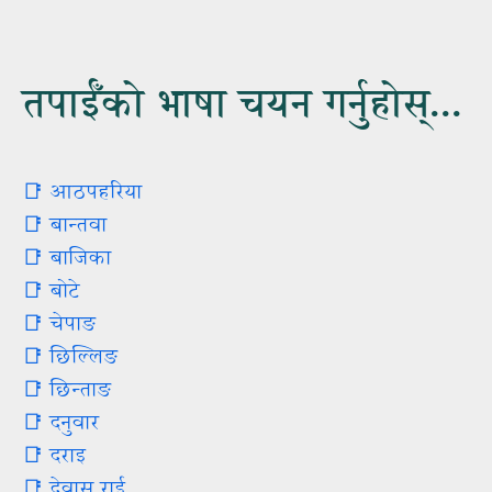
तपाईँको भाषा चयन गर्नुहोस्...
📑 आठपहरिया
📑 बान्तवा
📑 बाजिका
📑 बोटे
📑 चेपाङ
📑 छिल्‍लिङ
📑 छिन्‍ताङ
📑 दनुवार
📑 दराइ
📑 देवास राई