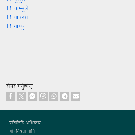
📑 वाम्बुले
📑 याक्खा
📑 याम्फु
सेयर गर्नुहोस्
Footer
प्रतिलिपि अधिकार
गोपनियता नीति