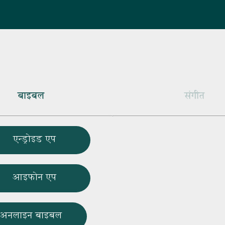
बाइबल
संगीत
एन्ड्रोइड एप
आइफोन एप
अनलाइन बाइबल