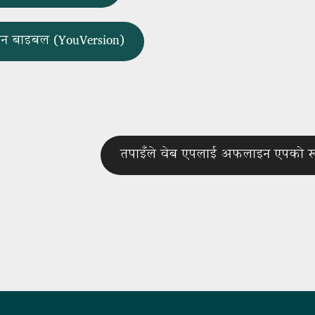
न बाइबल (YouVersion)
तपाइँले वेब एपलाई अफलाइन एपको रूपम