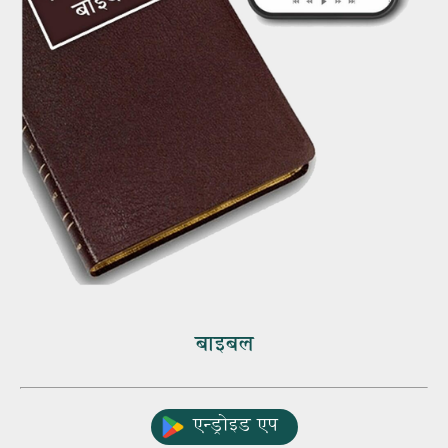
बाइबल
एन्ड्रोइड एप