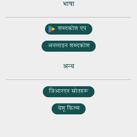
भाषा
शब्दकोश एप
अनलाइन शब्दकोश
अन्य
जिआरएन स्रोतहरू
येशू फिल्म