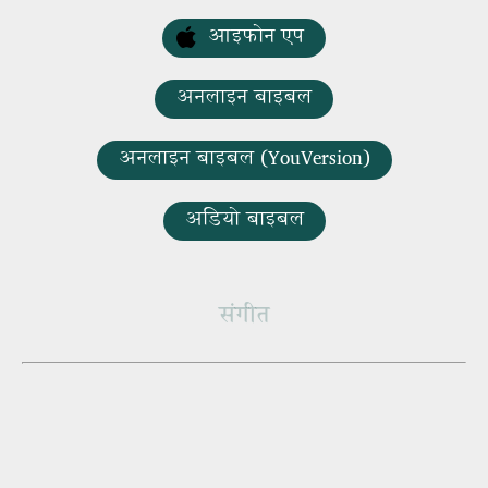
आइफोन एप
अनलाइन बाइबल
अनलाइन बाइबल (YouVersion)
अडियो बाइबल
संगीत